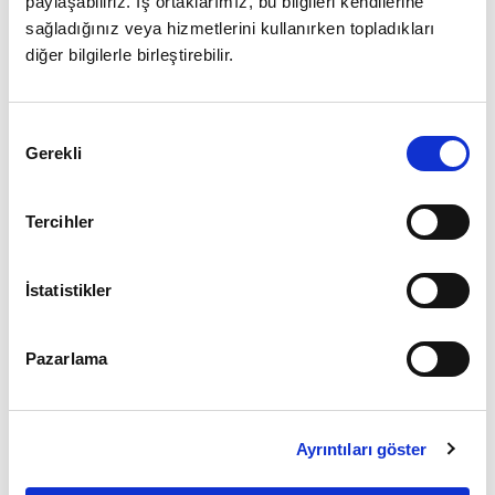
paylaşabiliriz. İş ortaklarımız, bu bilgileri kendilerine
sağladığınız veya hizmetlerini kullanırken topladıkları
diğer bilgilerle birleştirebilir.
Giriş
Onay
Şifrenizi mi unuttunuz ?
Gerekli
Seçimi
Üye Değilseniz Hemen
Üye Ol
Tercihler
İstatistikler
Pazarlama
Ayrıntıları göster