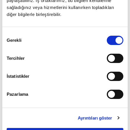
paylaşabiliriz. İş ortaklarımız, bu bilgileri kendilerine
sağladığınız veya hizmetlerini kullanırken topladıkları
diğer bilgilerle birleştirebilir.
Giriş
Onay
Şifrenizi mi unuttunuz ?
Gerekli
Seçimi
Üye Değilseniz Hemen
Üye Ol
Tercihler
İstatistikler
Pazarlama
Ayrıntıları göster