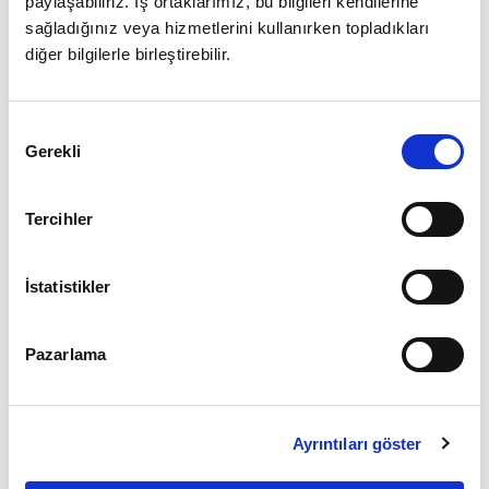
paylaşabiliriz. İş ortaklarımız, bu bilgileri kendilerine
sağladığınız veya hizmetlerini kullanırken topladıkları
diğer bilgilerle birleştirebilir.
Giriş
Onay
Şifrenizi mi unuttunuz ?
Gerekli
Seçimi
Üye Değilseniz Hemen
Üye Ol
Tercihler
İstatistikler
Pazarlama
Ayrıntıları göster