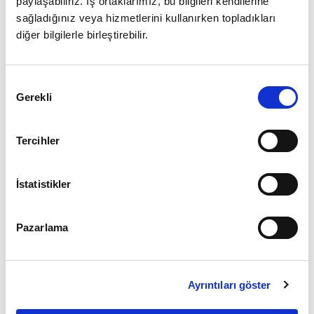
paylaşabiliriz. İş ortaklarımız, bu bilgileri kendilerine
sağladığınız veya hizmetlerini kullanırken topladıkları
diğer bilgilerle birleştirebilir.
Giriş
Onay
Şifrenizi mi unuttunuz ?
Gerekli
Seçimi
Üye Değilseniz Hemen
Üye Ol
Tercihler
İstatistikler
Pazarlama
Ayrıntıları göster