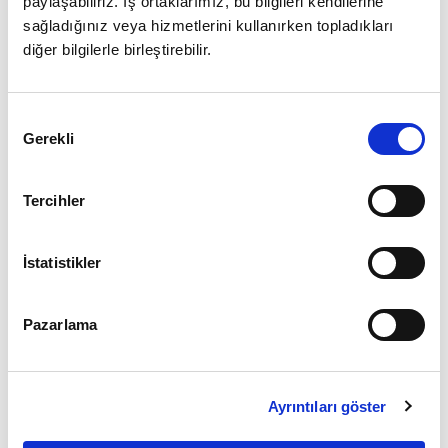
paylaşabiliriz. İş ortaklarımız, bu bilgileri kendilerine
sağladığınız veya hizmetlerini kullanırken topladıkları
diğer bilgilerle birleştirebilir.
Giriş
Onay
Şifrenizi mi unuttunuz ?
Gerekli
Seçimi
Üye Değilseniz Hemen
Üye Ol
Tercihler
İstatistikler
Pazarlama
Ayrıntıları göster