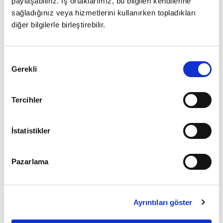
paylaşabiliriz. İş ortaklarımız, bu bilgileri kendilerine
sağladığınız veya hizmetlerini kullanırken topladıkları
diğer bilgilerle birleştirebilir.
Giriş
Onay
Şifrenizi mi unuttunuz ?
Gerekli
Seçimi
Üye Değilseniz Hemen
Üye Ol
Tercihler
İstatistikler
Pazarlama
Ayrıntıları göster