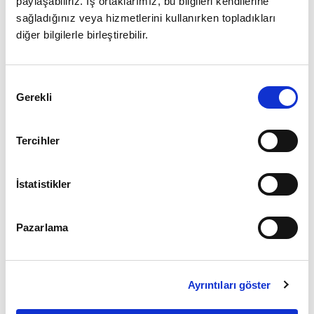
paylaşabiliriz. İş ortaklarımız, bu bilgileri kendilerine
sağladığınız veya hizmetlerini kullanırken topladıkları
diğer bilgilerle birleştirebilir.
Giriş
Onay
Şifrenizi mi unuttunuz ?
Gerekli
Seçimi
Üye Değilseniz Hemen
Üye Ol
Tercihler
İstatistikler
Pazarlama
Ayrıntıları göster