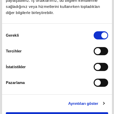
paylaşabiliriz. İş ortaklarımız, bu bilgileri kendilerine
sağladığınız veya hizmetlerini kullanırken topladıkları
diğer bilgilerle birleştirebilir.
Giriş
Onay
Şifrenizi mi unuttunuz ?
Gerekli
Seçimi
Üye Değilseniz Hemen
Üye Ol
Tercihler
İstatistikler
Pazarlama
Ayrıntıları göster