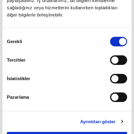
paylaşabiliriz. İş ortaklarımız, bu bilgileri kendilerine
sağladığınız veya hizmetlerini kullanırken topladıkları
diğer bilgilerle birleştirebilir.
Giriş
Onay
Şifrenizi mi unuttunuz ?
Gerekli
Seçimi
Üye Değilseniz Hemen
Üye Ol
Tercihler
İstatistikler
Pazarlama
Ayrıntıları göster