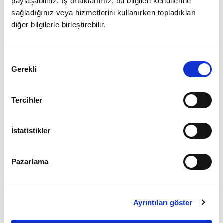
paylaşabiliriz. İş ortaklarımız, bu bilgileri kendilerine
sağladığınız veya hizmetlerini kullanırken topladıkları
diğer bilgilerle birleştirebilir.
Giriş
Onay
Şifrenizi mi unuttunuz ?
Gerekli
Seçimi
Üye Değilseniz Hemen
Üye Ol
Tercihler
İstatistikler
Pazarlama
Ayrıntıları göster