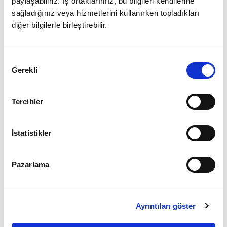
paylaşabiliriz. İş ortaklarımız, bu bilgileri kendilerine
sağladığınız veya hizmetlerini kullanırken topladıkları
diğer bilgilerle birleştirebilir.
Giriş
Onay
Şifrenizi mi unuttunuz ?
Gerekli
Seçimi
Üye Değilseniz Hemen
Üye Ol
Tercihler
İstatistikler
Pazarlama
Ayrıntıları göster