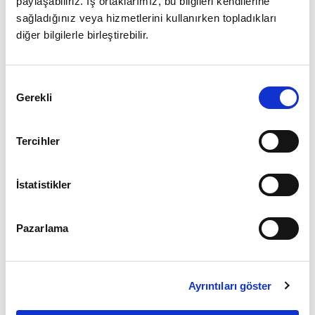
paylaşabiliriz. İş ortaklarımız, bu bilgileri kendilerine
sağladığınız veya hizmetlerini kullanırken topladıkları
diğer bilgilerle birleştirebilir.
Giriş
Onay
Şifrenizi mi unuttunuz ?
Gerekli
Seçimi
Üye Değilseniz Hemen
Üye Ol
Tercihler
İstatistikler
Pazarlama
Ayrıntıları göster