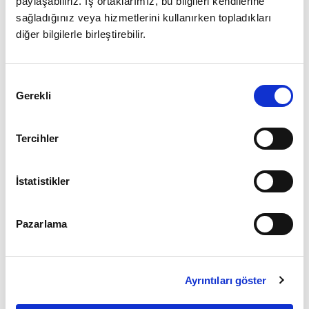
paylaşabiliriz. İş ortaklarımız, bu bilgileri kendilerine
sağladığınız veya hizmetlerini kullanırken topladıkları
diğer bilgilerle birleştirebilir.
Giriş
Onay
Şifrenizi mi unuttunuz ?
Gerekli
Seçimi
Üye Değilseniz Hemen
Üye Ol
Tercihler
İstatistikler
Pazarlama
Ayrıntıları göster