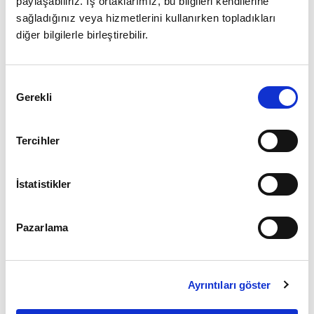
paylaşabiliriz. İş ortaklarımız, bu bilgileri kendilerine
sağladığınız veya hizmetlerini kullanırken topladıkları
diğer bilgilerle birleştirebilir.
Giriş
Onay
Şifrenizi mi unuttunuz ?
Gerekli
Seçimi
Üye Değilseniz Hemen
Üye Ol
Tercihler
İstatistikler
Pazarlama
Ayrıntıları göster