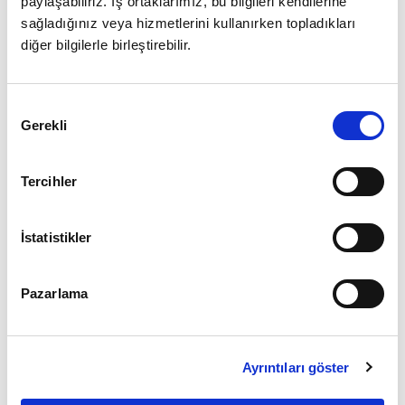
paylaşabiliriz. İş ortaklarımız, bu bilgileri kendilerine
sağladığınız veya hizmetlerini kullanırken topladıkları
diğer bilgilerle birleştirebilir.
Giriş
Onay
Şifrenizi mi unuttunuz ?
Gerekli
Seçimi
Üye Değilseniz Hemen
Üye Ol
Tercihler
İstatistikler
Pazarlama
Ayrıntıları göster