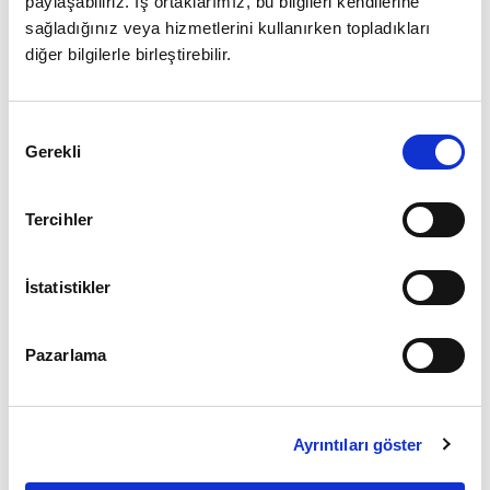
paylaşabiliriz. İş ortaklarımız, bu bilgileri kendilerine
sağladığınız veya hizmetlerini kullanırken topladıkları
diğer bilgilerle birleştirebilir.
Giriş
Onay
Şifrenizi mi unuttunuz ?
Gerekli
Seçimi
Üye Değilseniz Hemen
Üye Ol
Tercihler
İstatistikler
Pazarlama
Ayrıntıları göster