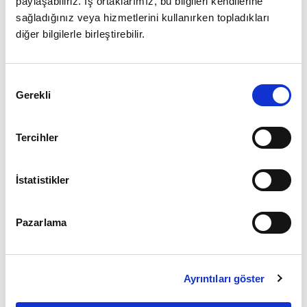
paylaşabiliriz. İş ortaklarımız, bu bilgileri kendilerine
sağladığınız veya hizmetlerini kullanırken topladıkları
diğer bilgilerle birleştirebilir.
Giriş
Onay
Şifrenizi mi unuttunuz ?
Gerekli
Seçimi
Üye Değilseniz Hemen
Üye Ol
Tercihler
İstatistikler
Pazarlama
Ayrıntıları göster