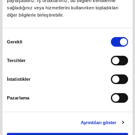
paylaşabiliriz. İş ortaklarımız, bu bilgileri kendilerine
sağladığınız veya hizmetlerini kullanırken topladıkları
diğer bilgilerle birleştirebilir.
Giriş
Onay
Şifrenizi mi unuttunuz ?
Gerekli
Seçimi
Üye Değilseniz Hemen
Üye Ol
Tercihler
İstatistikler
Pazarlama
Ayrıntıları göster