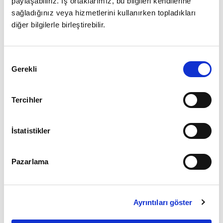
paylaşabiliriz. İş ortaklarımız, bu bilgileri kendilerine
sağladığınız veya hizmetlerini kullanırken topladıkları
diğer bilgilerle birleştirebilir.
Giriş
Onay
Şifrenizi mi unuttunuz ?
Gerekli
Seçimi
Üye Değilseniz Hemen
Üye Ol
Tercihler
İstatistikler
Pazarlama
Ayrıntıları göster