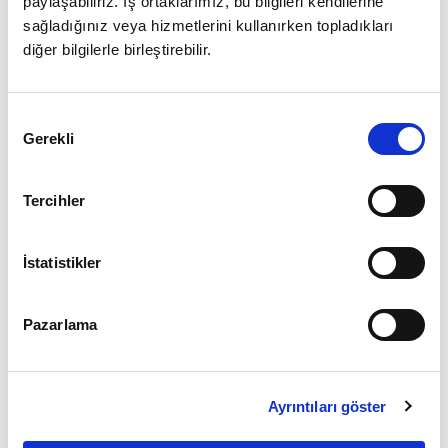
paylaşabiliriz. İş ortaklarımız, bu bilgileri kendilerine
sağladığınız veya hizmetlerini kullanırken topladıkları
diğer bilgilerle birleştirebilir.
Giriş
Onay
Şifrenizi mi unuttunuz ?
Gerekli
Seçimi
Üye Değilseniz Hemen
Üye Ol
Tercihler
İstatistikler
Pazarlama
Ayrıntıları göster