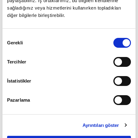
paylaşabiliriz. İş ortaklarımız, bu bilgileri kendilerine
sağladığınız veya hizmetlerini kullanırken topladıkları
diğer bilgilerle birleştirebilir.
Giriş
Onay
Şifrenizi mi unuttunuz ?
Gerekli
Seçimi
Üye Değilseniz Hemen
Üye Ol
Tercihler
İstatistikler
Pazarlama
Ayrıntıları göster