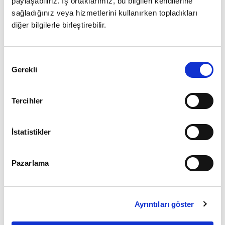
paylaşabiliriz. İş ortaklarımız, bu bilgileri kendilerine
sağladığınız veya hizmetlerini kullanırken topladıkları
diğer bilgilerle birleştirebilir.
Giriş
Onay
Şifrenizi mi unuttunuz ?
Gerekli
Seçimi
Üye Değilseniz Hemen
Üye Ol
Tercihler
İstatistikler
Pazarlama
Ayrıntıları göster