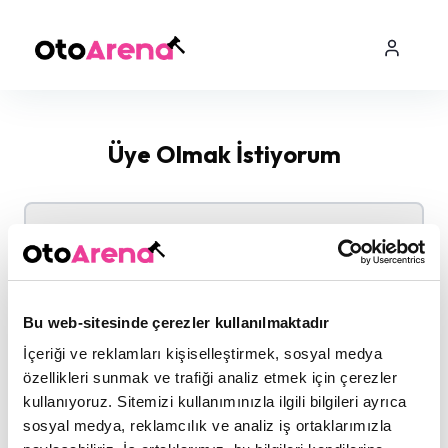
Üye Olmak İstiyorum
Kurumsal Üyelik
Şirketiniz için üyelik başvurusu yapın
Bu web-sitesinde çerezler kullanılmaktadır
İçeriği ve reklamları kişiselleştirmek, sosyal medya
özellikleri sunmak ve trafiği analiz etmek için çerezler
Bireysel Üyelik
kullanıyoruz. Sitemizi kullanımınızla ilgili bilgileri ayrıca
sosyal medya, reklamcılık ve analiz iş ortaklarımızla
Bireysel olarak üyelik başvurusu yapın