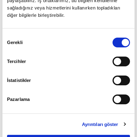
paylaşabiliriz. İş ortaklarımız, bu bilgileri kendilerine
sağladığınız veya hizmetlerini kullanırken topladıkları
diğer bilgilerle birleştirebilir.
Zaten Üye misiniz?
Giriş Yap
Onay
Gerekli
Seçimi
Tercihler
İstatistikler
Pazarlama
Ayrıntıları göster